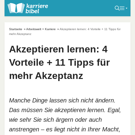
S
k
i
p
Startseite
»
Arbeitswelt + Karriere
»
Akzeptieren lernen: 4 Vorteile + 11 Tipps für
t
mehr Akzeptanz
o
Akzeptieren lernen: 4
c
o
Vorteile + 11 Tipps für
n
t
mehr Akzeptanz
e
n
t
Manche Dinge lassen sich nicht ändern.
Das müssen Sie akzeptieren lernen. Egal,
wie sehr Sie sich ärgern oder auch
anstrengen – es liegt nicht in Ihrer Macht,