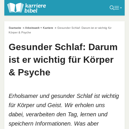
S
k
i
p
Startseite
»
Arbeitswelt + Karriere
»
Gesunder Schlaf: Darum ist er wichtig für
t
Körper & Psyche
o
Gesunder Schlaf: Darum
c
o
ist er wichtig für Körper
n
t
& Psyche
e
n
t
Erholsamer und gesunder Schlaf ist wichtig
für Körper und Geist. Wir erholen uns
dabei, verarbeiten den Tag, lernen und
speichern Informationen. Was aber