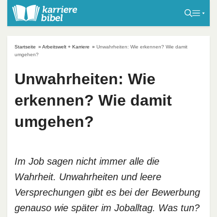
S
k
i
p
Startseite
»
Arbeitswelt + Karriere
»
Unwahrheiten: Wie erkennen? Wie damit
t
umgehen?
o
Unwahrheiten: Wie
c
o
erkennen? Wie damit
n
t
umgehen?
e
n
t
Im Job sagen nicht immer alle die
Wahrheit. Unwahrheiten und leere
Versprechungen gibt es bei der Bewerbung
genauso wie später im Joballtag. Was tun?