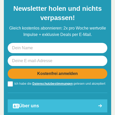
Newsletter holen und nichts
verpassen!
Gleich kostenlos abonnieren: 2x pro Woche wertvolle
Impulse + exklusive Deals per E-Mail.
Ich habe die
Datenschutzbestimmungen
gelesen und akzeptiert
Über uns