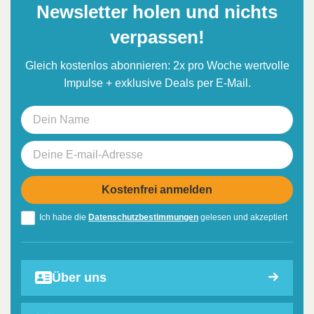
Newsletter holen und nichts
verpassen!
Gleich kostenlos abonnieren: 2x pro Woche wertvolle
Impulse + exklusive Deals per E-Mail.
Ich habe die
Datenschutzbestimmungen
gelesen und akzeptiert
Über uns