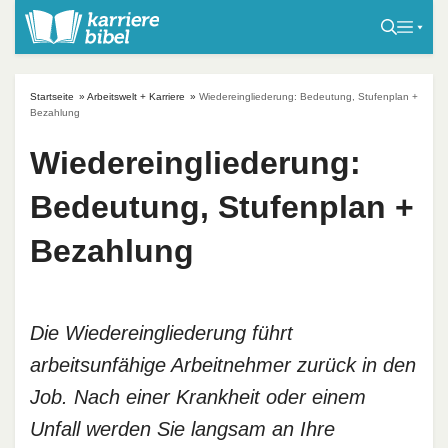
S
k
i
p
Startseite
»
Arbeitswelt + Karriere
»
Wiedereingliederung: Bedeutung, Stufenplan +
t
Bezahlung
o
Wiedereingliederung:
c
o
Bedeutung, Stufenplan +
n
t
Bezahlung
e
n
t
Die Wiedereingliederung führt
arbeitsunfähige Arbeitnehmer zurück in den
Job. Nach einer Krankheit oder einem
Unfall werden Sie langsam an Ihre