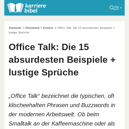
S
k
i
p
Startseite
»
Arbeitswelt + Karriere
»
Office Talk: Die 15 absurdesten Beispiele +
t
lustige Sprüche
o
Office Talk: Die 15
c
o
absurdesten Beispiele +
n
t
lustige Sprüche
e
n
t
„Office Talk“ bezeichnet die typischen, oft
klischeehaften Phrasen und Buzzwords in
der modernen Arbeitswelt. Ob beim
Smalltalk an der Kaffeemaschine oder als