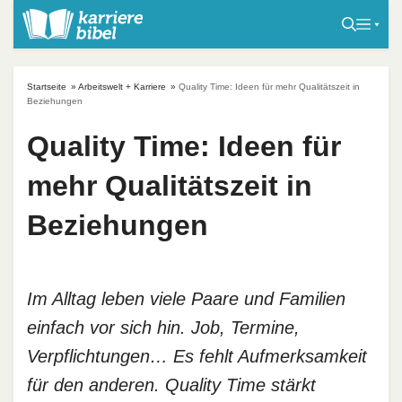
S
k
i
p
Startseite
»
Arbeitswelt + Karriere
»
Quality Time: Ideen für mehr Qualitätszeit in
t
Beziehungen
o
Quality Time: Ideen für
c
o
mehr Qualitätszeit in
n
t
Beziehungen
e
n
t
Im Alltag leben viele Paare und Familien
einfach vor sich hin. Job, Termine,
Verpflichtungen… Es fehlt Aufmerksamkeit
für den anderen. Quality Time stärkt