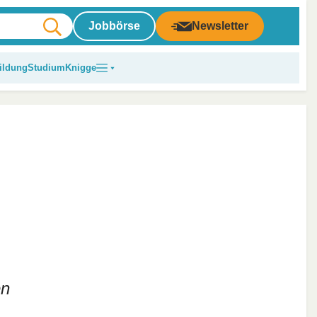
Jobbörse
Newsletter
ildung
Studium
Knigge
en