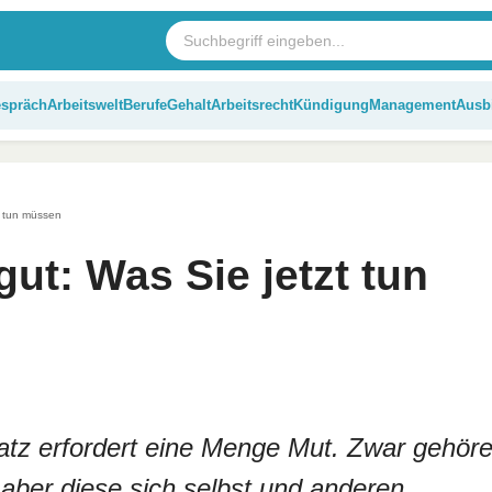
espräch
Arbeitswelt
Berufe
Gehalt
Arbeitsrecht
Kündigung
Management
Ausb
zt tun müssen
gut: Was Sie jetzt tun
 Satz erfordert eine Menge Mut. Zwar gehör
ber diese sich selbst und anderen