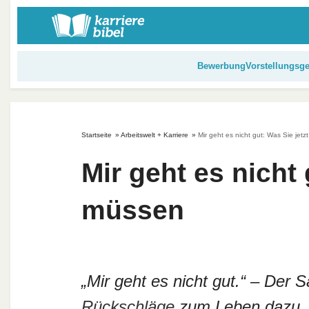
S
k
i
p
Bewerbung
Vorstellungsg
t
o
c
o
Startseite
»
Arbeitswelt + Karriere
»
Mir geht es nicht gut: Was Sie jet
n
t
Mir geht es nicht 
e
n
müssen
t
„Mir geht es nicht gut.“ – Der
Rückschläge
zum Leben dazu, a