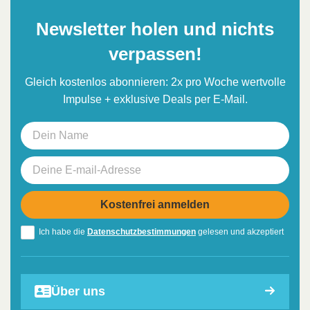
Newsletter holen und nichts
verpassen!
Gleich kostenlos abonnieren: 2x pro Woche wertvolle
Impulse + exklusive Deals per E-Mail.
Ich habe die
Datenschutzbestimmungen
gelesen und akzeptiert
Über uns