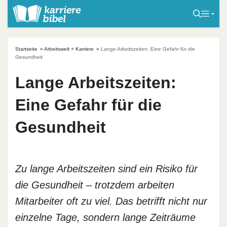
S
k
i
p
Startseite
»
Arbeitswelt + Karriere
»
Lange Arbeitszeiten: Eine Gefahr für die
t
Gesundheit
o
Lange Arbeitszeiten:
c
o
Eine Gefahr für die
n
t
Gesundheit
e
n
t
Zu lange Arbeitszeiten sind ein Risiko für
die Gesundheit – trotzdem arbeiten
Mitarbeiter oft zu viel. Das betrifft nicht nur
einzelne Tage, sondern lange Zeiträume