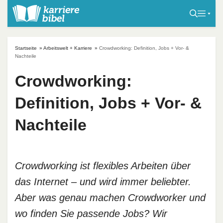
S
k
i
p
Startseite
»
Arbeitswelt + Karriere
»
Crowdworking: Definition, Jobs + Vor- &
t
Nachteile
o
Crowdworking:
c
o
Definition, Jobs + Vor- &
n
t
Nachteile
e
n
t
Crowdworking ist flexibles Arbeiten über
das Internet – und wird immer beliebter.
Aber was genau machen Crowdworker und
wo finden Sie passende Jobs? Wir