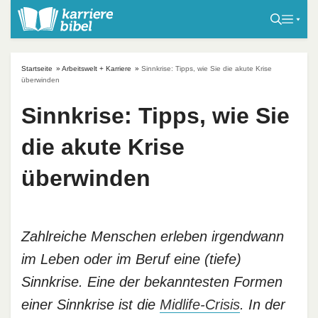
S
k
i
p
Startseite
»
Arbeitswelt + Karriere
»
Sinnkrise: Tipps, wie Sie die akute Krise
t
überwinden
o
Sinnkrise: Tipps, wie Sie
c
o
die akute Krise
n
t
überwinden
e
n
t
Zahlreiche Menschen erleben irgendwann
im Leben oder im Beruf eine (tiefe)
Sinnkrise. Eine der bekanntesten Formen
einer Sinnkrise ist die
Midlife-Crisis
. In der