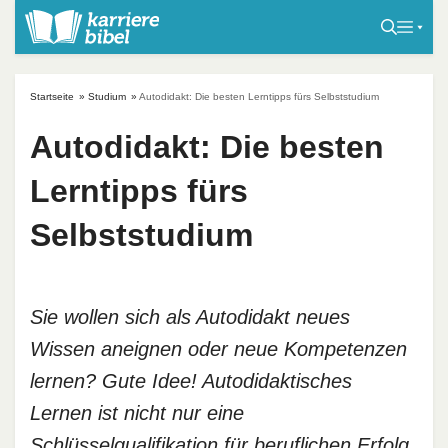
S
k
i
p
Startseite
»
Studium
»
Autodidakt: Die besten Lerntipps fürs Selbststudium
t
o
Autodidakt: Die besten
c
Lerntipps fürs
o
n
Selbststudium
t
e
n
t
Sie wollen sich als Autodidakt neues
Wissen aneignen oder neue Kompetenzen
lernen? Gute Idee! Autodidaktisches
Lernen ist nicht nur eine
Schlüsselqualifikation für beruflichen Erfolg.