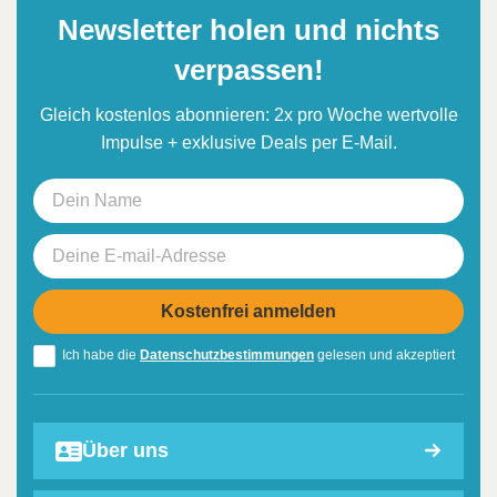
Newsletter holen und nichts
verpassen!
Gleich kostenlos abonnieren: 2x pro Woche wertvolle
Impulse + exklusive Deals per E-Mail.
Ich habe die
Datenschutzbestimmungen
gelesen und akzeptiert
Über uns