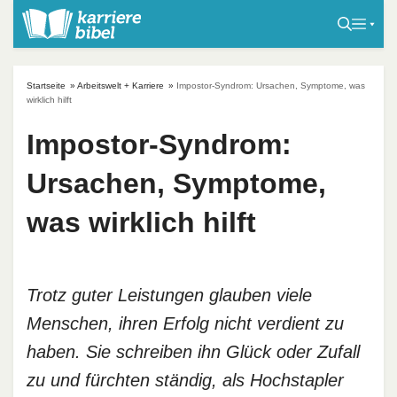
S
k
i
p
Startseite
»
Arbeitswelt + Karriere
»
Impostor-Syndrom: Ursachen, Symptome, was
t
wirklich hilft
o
Impostor-Syndrom:
c
o
Ursachen, Symptome,
n
t
was wirklich hilft
e
n
t
Trotz guter Leistungen glauben viele
Menschen, ihren Erfolg nicht verdient zu
haben. Sie schreiben ihn Glück oder Zufall
zu und fürchten ständig, als Hochstapler