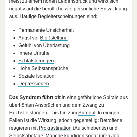
meist zu einem hohen Leidensdruck und wirkt sich
negativ auf die berufliche wie persönliche Entwicklung
aus. Häufige Begleiterscheinungen sind:
Permanente
Unsicherheit
Angst vor
Bloßstellung
Gefühl von
Überlastung
Innere Unruhe
Schlafstörungen
Hohe Selbstansprüche
Soziale Isolation
Depressionen
Das Syndrom führt oft
in eine gefährliche Spirale aus
überhöhten Ansprüchen und dem Zwang zu
Höchstleistungen – bis hin zum
Burnout
. In einigen
Fällen ist die Wirkung jedoch gegenteilig: Betroffene
reagieren mit
Prokrastination
(Aufschieberitis) und
Selbstsabotage
. Manche kündigen sogar ihren Job