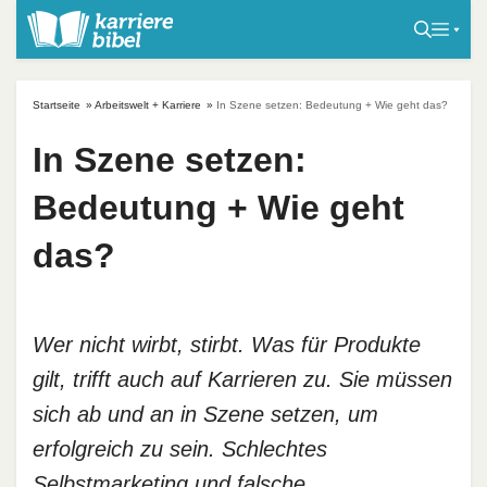
S
k
i
p
Startseite
»
Arbeitswelt + Karriere
»
In Szene setzen: Bedeutung + Wie geht das?
t
o
In Szene setzen:
c
Bedeutung + Wie geht
o
n
das?
t
e
n
t
Wer nicht wirbt, stirbt. Was für Produkte
gilt, trifft auch auf Karrieren zu. Sie müssen
sich ab und an in Szene setzen, um
erfolgreich zu sein. Schlechtes
Selbstmarketing und falsche