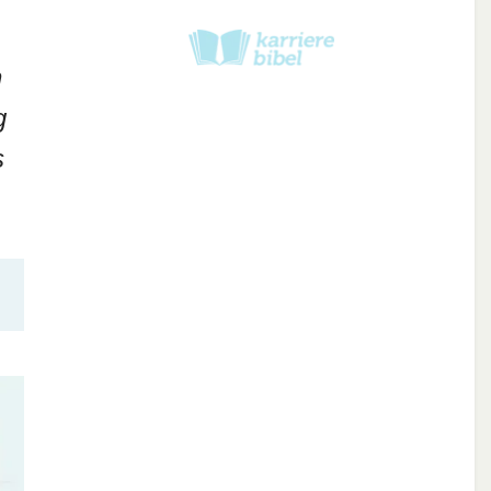
n
g
s