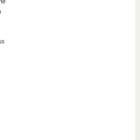
he
n
ss