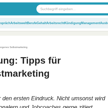
espräch
Arbeitswelt
Berufe
Gehalt
Arbeitsrecht
Kündigung
Management
Ausb
lungenes Selbstmarketing
ung: Tipps für
tmarketing
r den ersten Eindruck. Nicht umsonst wird
sonalern und
Jobcoaches
gerne zitiert.