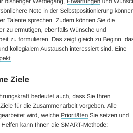
hr bisheriger Werdegang,
Erwartungen
und Wünsc
sönlichere Note in der Selbstpositionierung könne
er Talente sprechen. Zudem können Sie die
ter zu ermutigen, ebenfalls Wünsche und
eit zu formulieren. Das zeigt gleich zu Beginn, da
d kollegialem Austausch interessiert sind. Eine
pekt
.
me Ziele
ührungskraft bedeutet auch, dass Sie Ihren
d
Ziele
für die Zusammenarbeit vorgeben. Alle
ngearbeitet wird, welche
Prioritäten
Sie setzen und
 Helfen kann Ihnen die
SMART-Methode
: