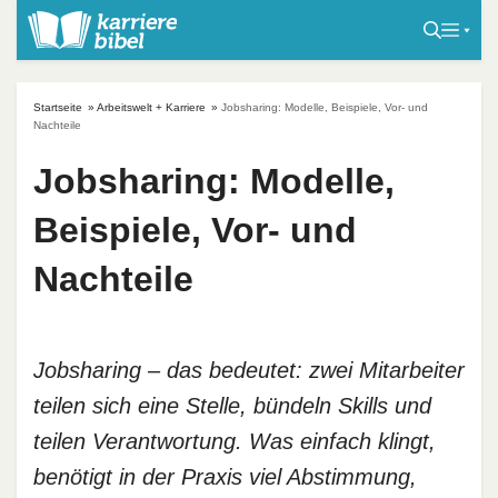
S
k
i
p
Startseite
»
Arbeitswelt + Karriere
»
Jobsharing: Modelle, Beispiele, Vor- und
t
Nachteile
o
Jobsharing: Modelle,
c
o
Beispiele, Vor- und
n
t
Nachteile
e
n
t
Jobsharing – das bedeutet: zwei Mitarbeiter
teilen sich eine Stelle, bündeln Skills und
teilen Verantwortung. Was einfach klingt,
benötigt in der Praxis viel Abstimmung,