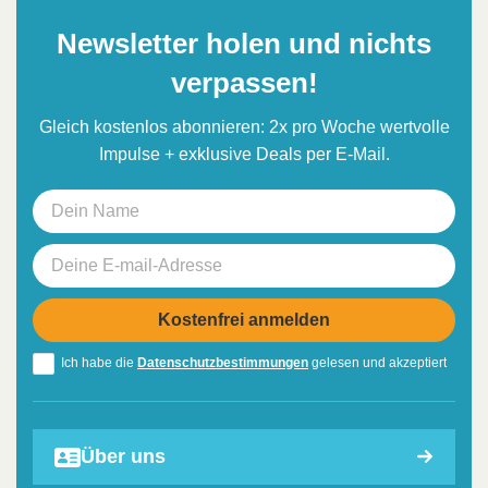
Newsletter holen und nichts
verpassen!
Gleich kostenlos abonnieren: 2x pro Woche wertvolle
Impulse + exklusive Deals per E-Mail.
Ich habe die
Datenschutzbestimmungen
gelesen und akzeptiert
Über uns